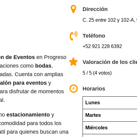
Dirección
C. 25 entre 102 y 102-A
Teléfono
+52 921 228 6392
ón de Eventos
en Progreso
Valoración de los cli
braciones como
bodas
,
5 / 5 (4 votos)
vadas. Cuenta con amplias
alón para eventos
y
Horarios
para disfrutar de momentos
l.
Lunes
omo
estacionamiento
y
Martes
comodidad para todos los
Miércoles
átil para quienes buscan una