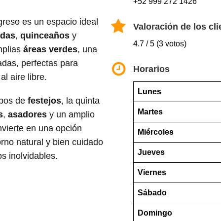
+52 999 272 1426
reso es un espacio ideal
Valoración de los cli
das
,
quinceaños
y
4.7 / 5 (3 votos)
mplias
áreas verdes
, una
das, perfectas para
Horarios
l aire libre.
Lunes
ipos de
festejos
, la quinta
Martes
s
,
asadores
y un amplio
onvierte en una opción
Miércoles
rno natural y bien cuidado
Jueves
s inolvidables.
Viernes
Sábado
Domingo